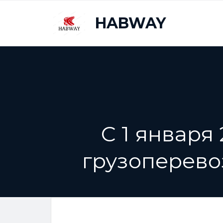
HABWAY
C 1 января
грузоперево