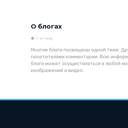
О блогах
11 лет назад
Многие блоги посвящены одной теме. Др
посетителями комментарии. Всю информ
блоге может осуществляться в любой мо
изображений и видео.
HabWay