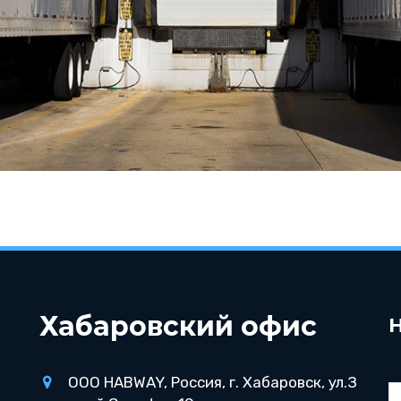
Хабаровский офис
ООО HABWAY
,
Россия
,
г. Хабаровск
,
ул.З