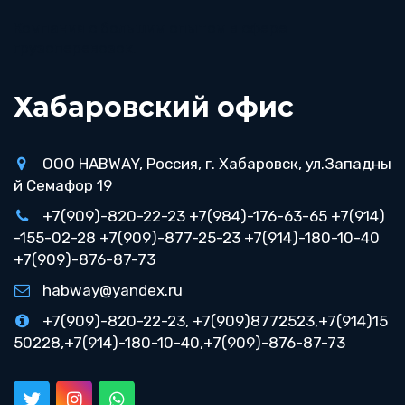
Компания с большим опытом в сфере 
грузоперевозок.
Хабаровский офис
ООО HABWAY
,
Россия
,
г. Хабаровск
,
ул.Западны
й Семафор 19
+7(909)-820-22-23 +7(984)-176-63-65 +7(914)
-155-02-28 +7(909)-877-25-23 +7(914)-180-10-40
+7(909)-876-87-73
habway@yandex.ru
+7(909)-820-22-23, +7(909)8772523,+7(914)15
50228,+7(914)-180-10-40,+7(909)-876-87-73